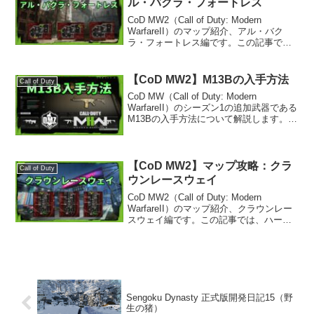
ル・バクラ・フォートレス
CoD MW2（Call of Duty: Modern
WarfareII）のマップ紹介、アル・バク
ラ・フォートレス編です。この記事で
は、ハードポイント・サーチ＆デストロ
イ・コントロールのポイントについてご
紹介します。基本情報このマップは...
【CoD MW2】M13Bの入手方法
Call of Duty
CoD MW（Call of Duty: Modern
WarfareII）のシーズン1の追加武器である
M13Bの入手方法について解説します。そ
れ以外のDMZでの限定設計図の入手方法
は以下の記事を参照ください。参考：
【CoD：DMZ】限定設...
【CoD MW2】マップ攻略：クラ
Call of Duty
ウンレースウェイ
CoD MW2（Call of Duty: Modern
WarfareII）のマップ紹介、クラウンレー
スウェイ編です。この記事では、ハード
ポイント・サーチ＆デストロイ・コント
ロールのポイントについてご紹介しま
す。初心者の方から上級者の方ま...
Sengoku Dynasty 正式版開発日記15（野
生の猪）