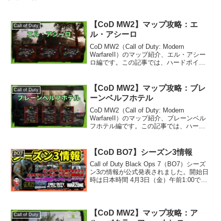
【CoD MW2】マップ攻略：エ
Call of Duty
ル・アシーロ
CoD MW2（Call of Duty: Modern
WarfareII）のマップ紹介、エル・アシー
ロ編です。この記事では、ハードポイン
ト・サーチ＆デストロイ・コントロール
のポイントについてご紹介します。初心
者の方から上級者の方まで、C...
【CoD MW2】マップ攻略：ブレ
Call of Duty
ーンベルフホテル
CoD MW2（Call of Duty: Modern
WarfareII）のマップ紹介、ブレーンベル
フホテル編です。この記事では、ハード
ポイント・サーチ＆デストロイ・コント
ロールのポイントについてご紹介しま
す。初心者の方から上級者の方ま...
【CoD BO7】シーズン3情報
BO7
Call of Duty Black Ops 7（BO7）シーズ
ン3の情報が公式発表されました。開始日
時は日本時間 4月3日（金）午前1:00で
す。今回は共通・エンドゲーム・
Warzone・ゾンビ・マルチの順に、アッ
プデート内容をまとめてい...
【CoD MW2】マップ攻略：ア
Call of Duty