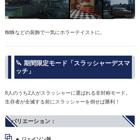
蜘蛛などの装飾で一気にホラーテイストに。
🔪 期間限定モード「スラッシャーデスマ
ッチ」
8人のうち2人がスラッシャーに選ばれる非対称モード。
生存者が全滅する前にスラッシャーを倒せば勝利！
バリエーション：
🔸 ジェイソン版