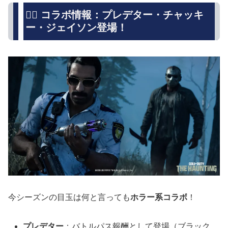
🧟‍♂️ コラボ情報：プレデター・チャッキ
ー・ジェイソン登場！
今シーズンの目玉は何と言っても
ホラー系コラボ
！
プレデター
：バトルパス報酬として登場（ブラック