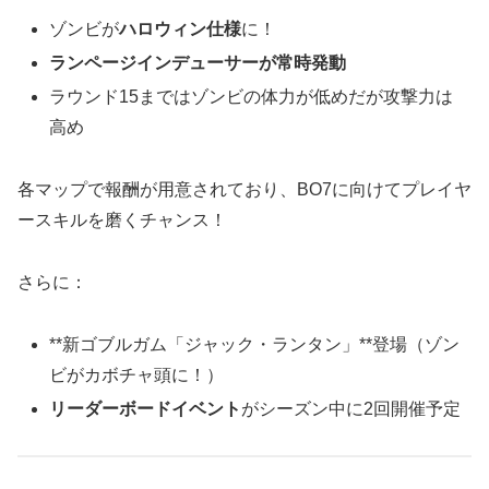
ゾンビが
ハロウィン仕様
に！
ランページインデューサーが常時発動
ラウンド15まではゾンビの体力が低めだが攻撃力は
高め
各マップで報酬が用意されており、BO7に向けてプレイヤ
ースキルを磨くチャンス！
さらに：
**新ゴブルガム「ジャック・ランタン」**登場（ゾン
ビがカボチャ頭に！）
リーダーボードイベント
がシーズン中に2回開催予定