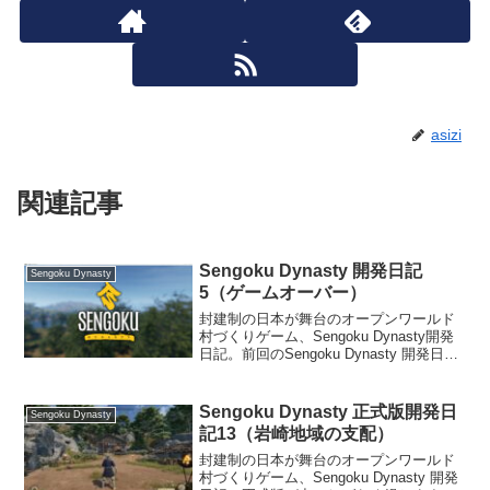
asizi
関連記事
Sengoku Dynasty 開発日記
Sengoku Dynasty
5（ゲームオーバー）
封建制の日本が舞台のオープンワールド
村づくりゲーム、Sengoku Dynasty開発
日記。前回のSengoku Dynasty 開発日記
4からの続きです。菊松を助ける前回、農
業をやろうとして失敗して、ダイナステ
ィレベルを上げる必要が出てき...
Sengoku Dynasty 正式版開発日
Sengoku Dynasty
記13（岩崎地域の支配）
封建制の日本が舞台のオープンワールド
村づくりゲーム、Sengoku Dynasty 開発