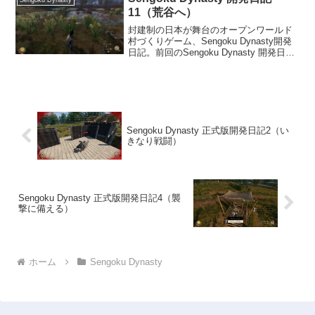
Sengoku Dynasty
11（荒谷へ）
封建制の日本が舞台のオープンワールド
村づくりゲーム、Sengoku Dynasty開発
日記。前回のSengoku Dynasty 開発日記
10からの続きです。※本記事はアーリー
アクセスでプレイした時の内容です。野
菜の収穫千木でのミッションも...
Sengoku Dynasty 正式版開発日記2（い
きなり戦闘）
Sengoku Dynasty 正式版開発日記4（襲
撃に備える）
ホーム
Sengoku Dynasty