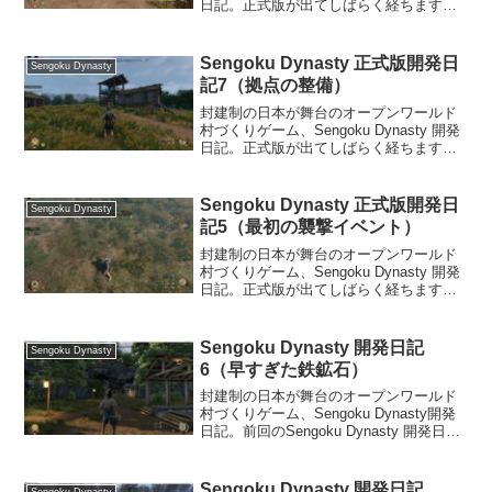
日記。正式版が出てしばらく経ちます
が、攻略していきます。前回、Sengoku
Dynasty 正式版開発日記12（鉄鉱石を掘
る）からの続きです。岩崎村鉄...
Sengoku Dynasty 正式版開発日
Sengoku Dynasty
記7（拠点の整備）
封建制の日本が舞台のオープンワールド
村づくりゲーム、Sengoku Dynasty 開発
日記。正式版が出てしばらく経ちます
が、攻略していきます。前回、Sengoku
Dynasty 正式版開発日記6（物語を進め
る）からの続きです。賞金稼ぎで...
Sengoku Dynasty 正式版開発日
Sengoku Dynasty
記5（最初の襲撃イベント）
封建制の日本が舞台のオープンワールド
村づくりゲーム、Sengoku Dynasty 開発
日記。正式版が出てしばらく経ちます
が、プレイしていきます。前回、
Sengoku Dynasty 正式版開発日記4（襲
撃に備える）からの続きです。食糧庫
Sengoku Dynasty 開発日記
Sengoku Dynasty
の...
6（早すぎた鉄鉱石）
封建制の日本が舞台のオープンワールド
村づくりゲーム、Sengoku Dynasty開発
日記。前回のSengoku Dynasty 開発日記
5からの続きです。鉄鉱の町へSengoku
Dynastyでは、マップ中央付近の櫓でムー
ビーを見た後、...
Sengoku Dynasty 開発日記