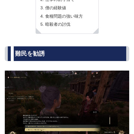
僧の経験値
食糧問題の強い味方
暗殺者の討伐
難民を勧誘