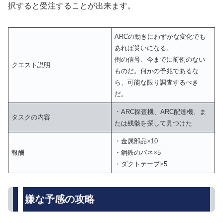
択すると受注することが出来ます。
ARCの動きにわずかな変化でも
あれば災いになる。
例の信号、今までに前例のない
クエスト説明
ものだ。何かの予兆であるな
ら、可能な限り調査するべき
だ。
・ARC探査機、ARC配達機、ま
タスクの内容
たは残骸を探して見つけた
・金属部品×10
報酬
・鋼鉄のバネ×5
・ダクトテープ×5
嫌な予感の攻略