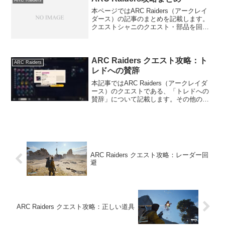
本ページではARC Raiders（アークレイ
ダース）の記事のまとめを記載します。
クエストシャニのクエスト・部品を回
収・リサイクル・晴れた空・レーダー回
避・ハッチの修理・フィールドワーク・
かすかな痕跡・トライフェクタ・休眠中
のバロン・混合信...
ARC Raiders クエスト攻略：ト
ARC Raiders
レドへの賛辞
本記事ではARC Raiders（アークレイダ
ース）のクエストである、「トレドへの
賛辞」について記載します。その他の情
報については、ARC Raidersの攻略情報
のトップページをご覧ください。トレド
への賛辞の内容ARC Raidersのク...
ARC Raiders クエスト攻略：レーダー回
避
ARC Raiders クエスト攻略：正しい道具