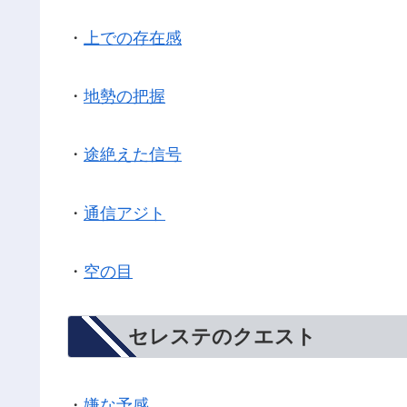
・
上での存在感
・
地勢の把握
・
途絶えた信号
・
通信アジト
・
空の目
セレステのクエスト
・
嫌な予感