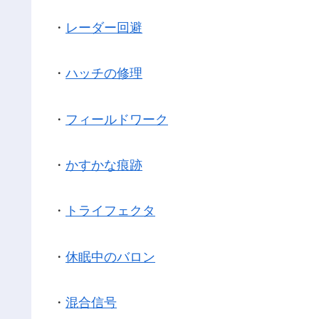
・
レーダー回避
・
ハッチの修理
・
フィールドワーク
・
かすかな痕跡
・
トライフェクタ
・
休眠中のバロン
・
混合信号