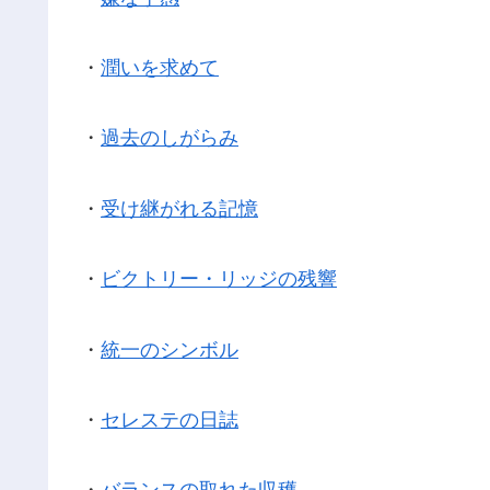
・
潤いを求めて
・
過去のしがらみ
・
受け継がれる記憶
・
ビクトリー・リッジの残響
・
統一のシンボル
・
セレステの日誌