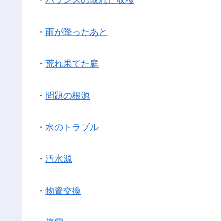
・
バランスの取れた収穫
・
雨が降ったあと
・
荒れ果てた庭
・
問題の根源
・
水のトラブル
・
汚水源
・
物資交換