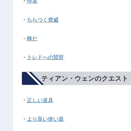
・
停電
・
ちらつく脅威
・
蜂だ
・
トレドへの賛辞
ティアン・ウェンのクエスト
・
正しい道具
・
より良い使い道