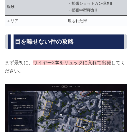
・拡張ショットガン弾倉II
報酬
・拡張中型弾倉II
エリア
埋もれた街
目を離せない件の攻略
まず最初に、
ワイヤー3本をリュックに入れて出発
してく
ださい。