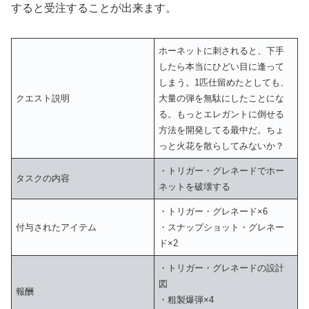
すると受注することが出来ます。
ホーネットに刺されると、下手
したら本当にひどい目に逢って
しまう。1匹仕留めたとしても、
クエスト説明
大量の弾を無駄にしたことにな
る。もっとエレガントに倒せる
方法を開発してる最中だ。ちょ
っと火花を散らしてみないか？
・トリガー・グレネードでホー
タスクの内容
ネットを破壊する
・トリガー・グレネード×6
付与されたアイテム
・スナップショット・グレネー
ド×2
・トリガー・グレネードの設計
図
報酬
・粗製爆弾×4