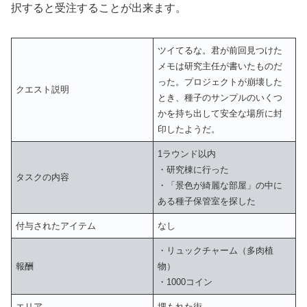
択すると受注することが出来ます。
ツイてるな。君が前回見つけた
メモは研究主任が書いたものだ
った。プロジェクトが崩壊した
クエスト説明
とき、種子のサンプルのいくつ
かを持ち出して安全な場所に封
印したようだ。
1ラウンド以内
・研究棟に行った
タスクの内容
・「景色が綺麗な部屋」の中に
ある種子保管室を探した
付与されたアイテム
なし
・リュックチャーム（多肉植
報酬
物）
・1000コイン
エリア
埋もれた街