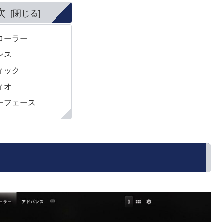
次
ローラー
ンス
ィック
ィオ
ーフェース