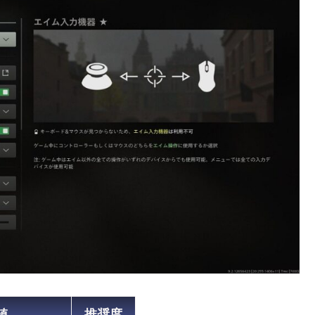
値
推奨度