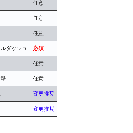
任意
任意
任意
カルダッシュ
必須
任意
攻撃
任意
先
変更推奨
変更推奨